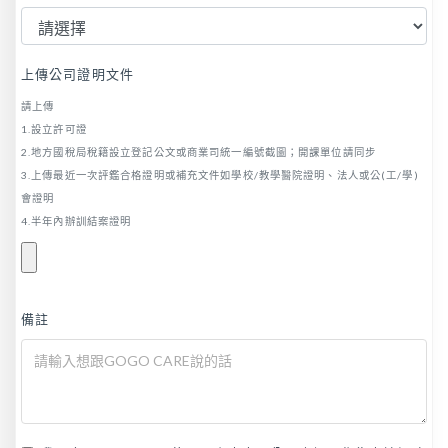
上傳公司證明文件
請上傳
1.設立許可證
2.地方國稅局稅籍設立登記公文或商業司統一編號截圖；開課單位請同步
3.上傳最近一次評鑑合格證明或補充文件如學校/教學醫院證明、法人或公(工/學)
會證明
4.半年內辦訓結案證明
備註