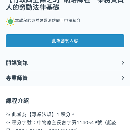
人的勞動法律基礎
本課程結束並通過測驗即可申請積分
此為套餐內容
開課資訊
專業師資
課程形式
線上課程
課程介紹
開課屬性
專業法規
※ 此堂為【專業法規】1 積分。
※ 積分字號：中物療全長審字第1140549號（起訖
開課類別