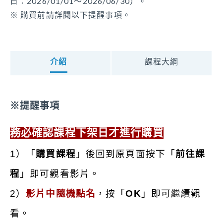
日：2026/01/01～2026/06/30）。
開課單位
※ 購買前請詳閱以下提醒事項。
安馨居家長照機構
財團法人臺中市私立童庭社會福利慈善事業基金會
可報名身分別
醫事人員、生活服務員、社會工作人員、居家服務督
葉建緯
介紹
課程大綱
導員、社區整合型服務中心個案管理人員、教保員、
明冠聯合法律事務所/法務主任
照顧管理專員、照顧服務員、照顧管理督導、社會工
作師、家庭托顧服務員
※提醒事項
課程時數
務必確認課程下架日才進行購買
50分鐘
1）「
購買課程
」後回到原頁面按下
「
前往課
課程積分
程
」即可觀看影片。
1
2）
影片中隨機點名
，按「
OK
」即可繼續觀
字號審核期間
看。
2026-01-01 至 2026-06-30