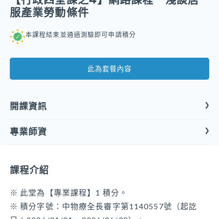
服產業勞動條件
本課程結束並通過測驗即可申請積分
此為套餐內容
開課資訊
專業師資
課程形式
線上課程
課程介紹
開課屬性
專業課程
※ 此堂為【專業課程】1 積分。
※ 積分字號：中物療全長審字第1140557號（起訖
開課類別