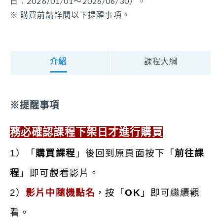
日：2026/01/01～2026/06/30）。
開課單位
※ 購買前請詳閱以下提醒事項。
安馨居家長照機構
財團法人臺中市私立童庭社會福利慈善事業基金會
可報名身分別
醫事人員、生活服務員、社會工作人員、居家服務督
葉建緯
介紹
課程大綱
導員、社區整合型服務中心個案管理人員、教保員、
明冠聯合法律事務所/法務主任
照顧管理專員、照顧服務員、照顧管理督導、社會工
作師、家庭托顧服務員
※提醒事項
課程時數
務必確認課程下架日才進行購買
50分鐘
1）「
購買課程
」後回到原頁面按下
「
前往課
課程積分
程
」即可觀看影片。
1
2）
影片中隨機點名
，按「
OK
」即可繼續觀
字號審核期間
看。
2026-01-01 至 2026-06-30