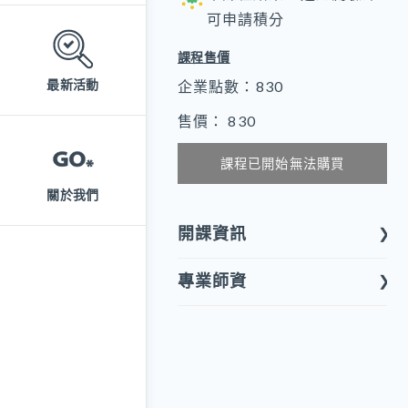
可申請積分
課程售價
最新活動
企業點數：830
售價： 830
課程已開始無法購買
關於我們
開課資訊
專業師資
課程形式
實體課程
陳鳴君 老師
開課屬性
專業課程