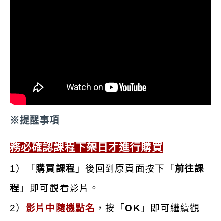
課程積分
1
字號審核期間
2025-12-01 至 2026-05-31
上課時段
不限
※提醒事項
務必確認課程下架日才進行購買
1）「
購買課程
」後回到原頁面按下
「
前往課
程
」即可觀看影片。
2）
影片中隨機點名
，按「
OK
」即可繼續觀