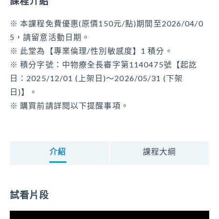
課程介紹
開課屬性
國立臺南護理專科學校老人服務事業科 副教授
專業倫理
※ 本課程免費優惠(原價150元/點)期間至2026/04/0
5，請留意活動日期。
開課類別
※ 此堂為【專業倫理/性別敏感度】1 積分。
性別敏感度
※ 積分字號：中物療全長審字第1140475號【起訖
開課單位
日：2025/12/01 (上架日)～2026/05/31 (下架
財團法人臺中市私立童庭社會福利慈善事業基金會
日)】。
可報名身分別
※ 購買前請詳閱以下提醒事項。
醫事人員、生活服務員、社會工作人員、居家服務督
導員、社區整合型服務中心個案管理人員、教保員、
照顧管理專員、照顧服務員、照顧管理督導、社會工
介紹
課程大綱
作師、家庭托顧服務員
課程時數
試看片段
50分鐘