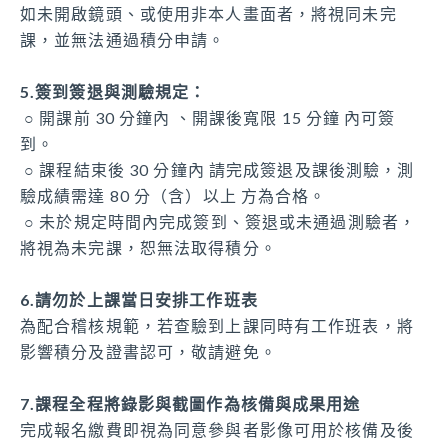
如未開啟鏡頭、或使用非本人畫面者，將視同未完
上課時段
課，並無法通過積分申請。
6/28 (日)上午 08:30 至 下午 17:30
5.簽到簽退與測驗規定：
○ 開課前
30 分鐘內 、開課後寬限 15 分鐘 內可簽
到。
○ 課程結束後
30 分鐘內 請完成簽退及課後測驗，測
驗成績需達 80 分（含）以上 方為合格。
○ 未於規定時間內完成簽到、簽退或未通過測驗者，
將視為未完課，恕無法取得積分。
6.請勿於上課當日安排工作班表
為配合稽核規範，若查驗到上課同時有工作班表，將
影響積分及證書認可，敬請避免。
7.課程全程將錄影與截圖作為核備與成果用途
完成報名繳費即視為同意參與者影像可用於核備及後