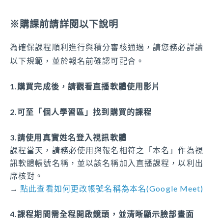
可報名身分別
李聰成
※購課前請詳閱以下說明
醫事人員、生活服務員、社會工作人員、居家服務督
長榮大學講師、空中大學講師、中臺科大講師
導員、社區整合型服務中心個案管理人員、教保員、
為確保課程順利進行與積分審核通過，請您務必詳讀
照顧管理專員、照顧服務員、照顧管理督導、社會工
傅黎葳
以下規範，並於報名前確認可配合。
作師、家庭托顧服務員、交通車司機、不需長照積分
東勢區農會附設農民醫院 專員(現職)
臺中市梨山衛生所 社區健康營造專任經理
人員、不限
1.購買完成後，請觀看直播軟體使用影片
臺中市安全暨健康促進協會總幹事
課程時數
2.可至「個人學習區」找到購買的課程
8小時
3.請使用真實姓名登入視訊軟體
課程當天，請務必使用與報名相符之「本名」作為視
課程積分
訊軟體帳號名稱，並以該名稱加入直播課程，以利出
9.6
席核對。
→
點此查看如何更改帳號名稱為本名(Google Meet)
字號審核期間
2026-06-28 至 2026-06-28
4.課程期間需全程開啟鏡頭，並清晰顯示臉部畫面