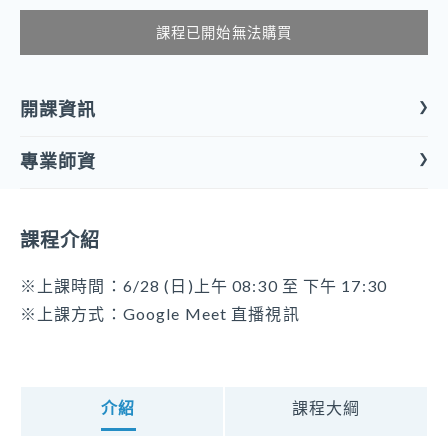
課程已開始無法購買
開課資訊
專業師資
課程形式
直播課程
羅崇賢
課程介紹
開課屬性
國軍臺中總醫院附設護理之家/負責人/護理長
專業課程、專業品質、專業倫理
仁德醫護管理專科學校護理系/臨床指導老師
※上課時間：6/28 (日)上午 08:30 至 下午 17:30
慈明高中照顧服務科/兼任講師
※上課方式：Google Meet 直播視訊
開課類別
中臺科技大學老人照顧系/兼任講師
感染管制、緊急應變、消防安全、性別敏感度、原住民族文化敏
陳宣蓉
感度及能力、多元族群文化敏感度及能力
高雄市政府消防局新興分隊隊員
開課單位
介紹
課程大綱
臺中市政府消防局中港分隊隊員
華丰健康實業 ( 康樂活 ) 股份有限公司
消防署113年度防火宣導教官訓練班