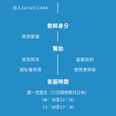
內容超過 3 日以上。
加入GOGO CARE
1-2
您，即於本平台經下列程
序與本平台成功締約者
教師身分
（以下簡稱「學員」），
我想開課
個人資料及已購課程清單
幫助
詳細皆載明於您的學員頁
面。
常見問答
服務契約
1-3
知多思科技股份有限公司
隱私權政策
使用者條款
（
GOGO CARE
）負責
客服時間
人：謝汶宜
營業所地址：40348臺中
週一至週五（六日與例假日公休）
市烏日區烏日里新興路
08：30至12：00
13：00至17：30
136號1樓