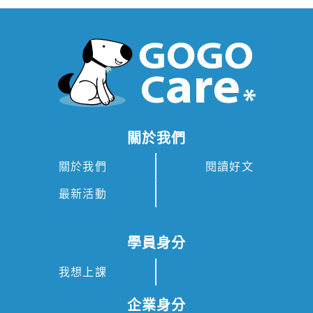
「GOGO CARE」、「我
們」、「我們的」，公司基本資
料詳列如下）授權您於 GOGO
CARE 網域之網站（以下合稱本
平台），使用 GOGO CARE 透
過網際網路連線、或移動裝置平
關於我們
台離線進行之教學、評量或其他
關於我們
閱讀好文
相關服務(以下簡稱「本服
務」)。爰此，關於本服務之權
最新活動
利義務，雙方同意以本契約約定
之。
學員身分
1.
契約審閱期間及當事人基本資
我想上課
料：
企業身分
1-1
您已審閱本契約全部條款