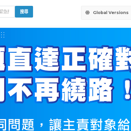
搜尋
Global Versions