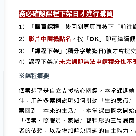
務必確認課程下架日才進行購買
1）「
購買課程
」後回到原頁面按下
「
前往
2）
影片中隨機點名
，按「
OK
」即可繼續觀
3）
「
課程下架
」(積分字號迄日)
後才會提
4）課程下架前
未完訓即無法申請積分也不
※課程摘要
個案想望是自立支援核心關鍵，本堂課延續
伸，用許多案例說明如何引動「生的意識』
案回到「本來的生活』。本堂課由概念開始
「個案、照服員、家屬』都輕鬆的三贏局面
者的依賴，以及增加解決問題的自主能力，