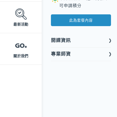
可申請積分
此為套餐內容
最新活動
開課資訊
專業師資
關於我們
課程形式
線上課程
開課屬性
專業課程
長泰老學堂
開課類別
開課單位
財團法人臺中市私立童庭社會
廖志峰