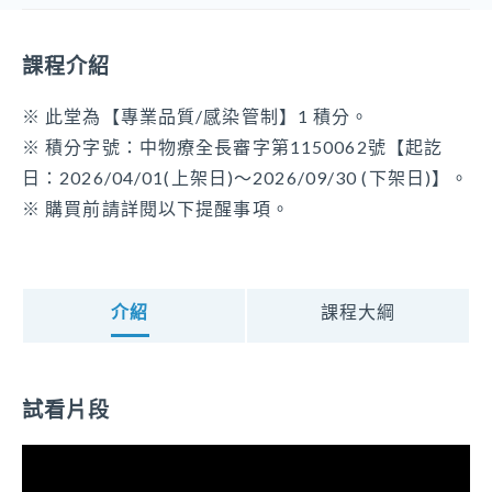
線上課程
黃宜玟
課程介紹
開課屬性
專業品質
※ 此堂為【專業品質/感染管制】1 積分。
※ 積分字號：中物療全長審字第1150062號【起訖
開課類別
日：2026/04/01(上架日)～2026/09/30 (下架日)】。
感染管制
※ 購買前請詳閱以下提醒事項。
開課單位
財團法人臺中市私立童庭社會福利慈善事業基金會
可報名身分別
介紹
課程大綱
課程時數
50分鐘
試看片段
課程積分
1