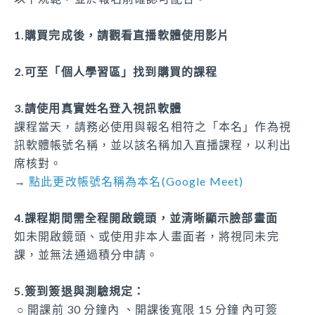
課程時數
1.購買完成後，請觀看直播軟體使用影片
4小時
2.可至「個人學習區」找到購買的課程
課程積分
3.請使用真實姓名登入視訊軟體
4.8
課程當天，請務必使用與報名相符之「本名」作為視
訊軟體帳號名稱，並以該名稱加入直播課程，以利出
字號審核期間
席核對。
2026-06-14 至 2026-06-14
→
點此更改帳號名稱為本名(Google Meet)
上課時段
4.課程期間需全程開啟鏡頭，並清晰顯示臉部畫面
06/14 (日)上午 8:00 至 上午12:10
如未開啟鏡頭、或使用非本人畫面者，將視同未完
課，並無法通過積分申請。
5.簽到簽退與測驗規定：
○ 開課前
30 分鐘內 、開課後寬限 15 分鐘 內可簽