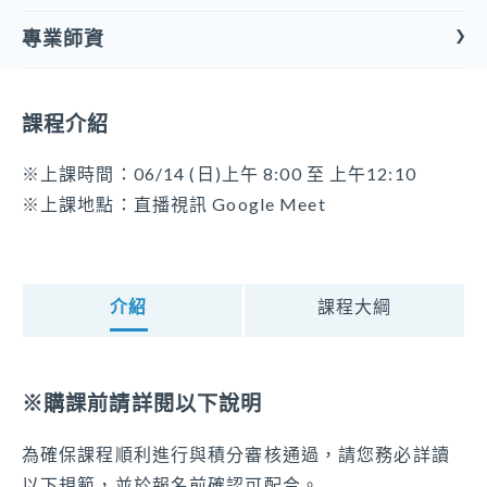
專業師資
課程形式
直播課程
林彧竹 督導
課程介紹
開課屬性
現職：林新醫院社團法人附設烏日林新護理之家 督導
專業課程
專長：照顧管理、老人護理、機構管理、長照機構評鑑、老人護
※上課時間：06/14 (日)上午 8:00 至 上午12:10
理
※上課地點：直播視訊 Google Meet
開課類別
其他
開課單位
介紹
課程大綱
友伴長照服務股份有限公司附設私立友伴居家長照機構
可報名身分別
醫事人員、生活服務員、社會工作人員、居家服務督
※購課前請詳閱以下說明
導員、社區整合型服務中心個案管理人員、教保員、
照顧管理專員、照顧服務員、照顧管理督導、社會工
為確保課程順利進行與積分審核通過，請您務必詳讀
作師、家庭托顧服務員
以下規範，並於報名前確認可配合。